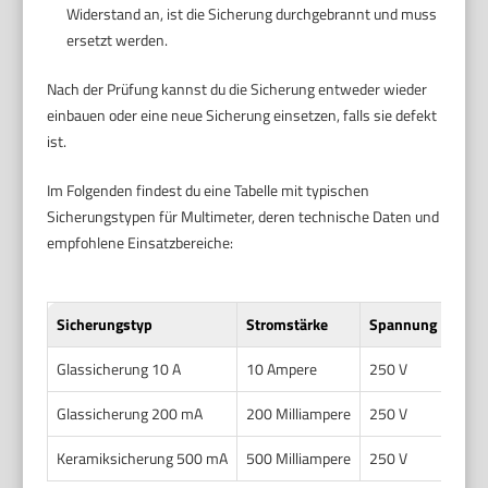
Widerstand an, ist die Sicherung durchgebrannt und muss
ersetzt werden.
Nach der Prüfung kannst du die Sicherung entweder wieder
einbauen oder eine neue Sicherung einsetzen, falls sie defekt
ist.
Im Folgenden findest du eine Tabelle mit typischen
Sicherungstypen für Multimeter, deren technische Daten und
empfohlene Einsatzbereiche:
Sicherungstyp
Stromstärke
Spannung
Bau
Glassicherung 10 A
10 Ampere
250 V
5 x 
Glassicherung 200 mA
200 Milliampere
250 V
5 x 
Keramiksicherung 500 mA
500 Milliampere
250 V
5 x 