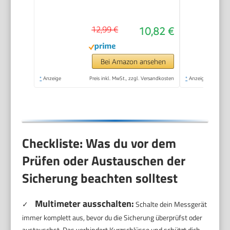
Strom, Widerstand,
Dioden & Kapazität –
12,99 €
10,82 €
Mit LCD Beleuchtung
– Ideal für Elektriker,
Kfz & Hausgebrauch
Bei Amazon ansehen
Schwarz - KM100s
*
Anzeige
Preis inkl. MwSt., zzgl. Versandkosten
*
Anzeige
Checkliste: Was du vor dem
Prüfen oder Austauschen der
Sicherung beachten solltest
Multimeter ausschalten:
✓
Schalte dein Messgerät
immer komplett aus, bevor du die Sicherung überprüfst oder
austauschst. Das verhindert Kurzschlüsse und schützt dich