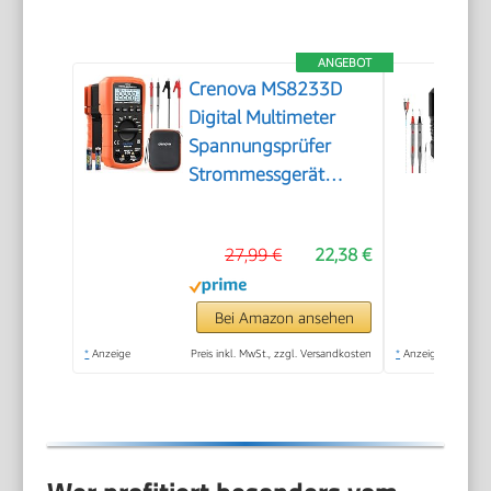
ANGEBOT
Crenova MS8233D
Digital Multimeter
Spannungsprüfer
Strommessgerät
Voltmeter Messgerät
Tester NCV mit 6000-
27,99 €
22,38 €
Count-LCD-Anzeige
Hintergrundlicht
Bei Amazon ansehen
*
Anzeige
Preis inkl. MwSt., zzgl. Versandkosten
*
Anzeige