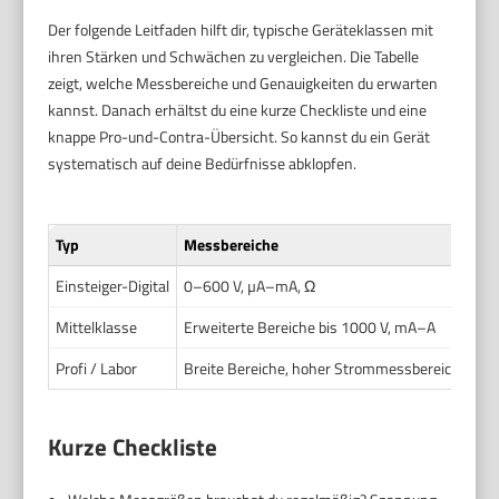
Der folgende Leitfaden hilft dir, typische Geräteklassen mit
ihren Stärken und Schwächen zu vergleichen. Die Tabelle
zeigt, welche Messbereiche und Genauigkeiten du erwarten
kannst. Danach erhältst du eine kurze Checkliste und eine
knappe Pro-und-Contra-Übersicht. So kannst du ein Gerät
systematisch auf deine Bedürfnisse abklopfen.
Typ
Messbereiche
Gen
Einsteiger-Digital
0–600 V, µA–mA, Ω
±(0
Mittelklasse
Erweiterte Bereiche bis 1000 V, mA–A
±(0
Profi / Labor
Breite Bereiche, hoher Strommessbereich
±(0
Kurze Checkliste