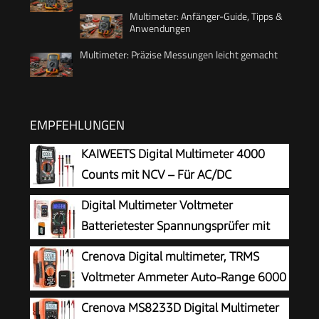
Multimeter: Anfänger-Guide, Tipps &
Anwendungen
Multimeter: Präzise Messungen leicht gemacht
EMPFEHLUNGEN
KAIWEETS Digital Multimeter 4000
Counts mit NCV – Für AC/DC
Spannung, Strom, Widerstand, Dioden
Digital Multimeter Voltmeter
& Kapazität – Mit LCD Beleuchtung – Ideal für
Batterietester Spannungsprüfer mit
Elektriker, Kfz & Hausgebrauch Schwarz -
LCD-Anzeige
Crenova Digital multimeter, TRMS
KM100s
Voltmeter Ammeter Auto-Range 6000
Zähler Ohmmeter, misst Spannung
Crenova MS8233D Digital Multimeter
Kapazität Temp Wiederstand mit Large LCD-