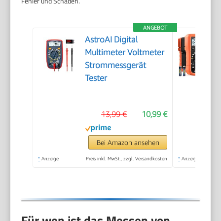
Fehler und Schäden.
ANGEBOT
AstroAI Digital
Multimeter Voltmeter
Strommessgerät
Tester
13,99 €
10,99 €
Bei Amazon ansehen
*
Anzeige
Preis inkl. MwSt., zzgl. Versandkosten
*
Anzeige
Für wen ist das Messen von