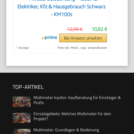
Elektriker, Kfz & Hausgebrauch Schwarz
- KM100s
12,99 €
10,82 €
Bei Amazon ansehen
*
Anzeige
Preis inkl. MwSt., zzgl. Versandkosten
TOP-ARTIKEL
Multimeter kaufen: Kaufberatung für Einsteiger &
Profis
Einsatzgebiete: Welches Multimeter für dein
Projekt?
Multimeter: Grundlagen & Bedienung