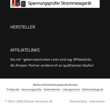
Spannungsprüfer Strommessgerät
Anzeige und Hintergrundlicht, for Automotive,
Voltmeter Messgerät Tester NCV mit
Elektrike
6000-Count-LCD-Anzeige Hintergrundlicht
HERSTELLER
AFFILIATELINKS
Die mit * gekennzeichneten Links sind sog. Affiliatelinks.
Als Amazon-Partner verdiene ich an qualifizierten Käufen!
Weitere thematisch passende Portale:
Prüfgeräte
·
Spannungsprüfer
·
Batterietester
·
Leitungssucher
·
Batterieladegerät
© 2023-2026
Ostsee-Ventures UG
Datenschutz
·
Impressum