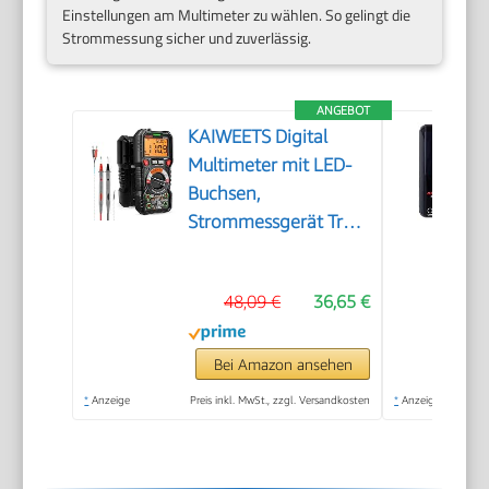
Einstellungen am Multimeter zu wählen. So gelingt die
Strommessung sicher und zuverlässig.
ANGEBOT
KAIWEETS Digital
Multimeter mit LED-
Buchsen,
Strommessgerät True
RMS Auto-Range
6000 Zähler, misst
48,09 €
36,65 €
Spannung,Kapazität,
Temperatur,
Widerstand für
Bei Amazon ansehen
Elektriker
*
Anzeige
Preis inkl. MwSt., zzgl. Versandkosten
*
Anzeige