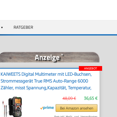
RATGEBER
Anzeige
*
ANGEBOT
KAIWEETS Digital Multimeter mit LED-Buchsen,
Strommessgerät True RMS Auto-Range 6000
Zähler, misst Spannung,Kapazität, Temperatur,
Widerstand für Elektriker
48,09 €
36,65 €
Bei Amazon ansehen
Preis inkl. MwSt., zzgl. Versandkosten