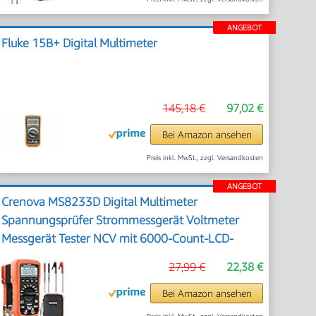
ANGEBOT
Fluke 15B+ Digital Multimeter
145,18 €
97,02 €
Bei Amazon ansehen
Preis inkl. MwSt., zzgl. Versandkosten
ANGEBOT
Crenova MS8233D Digital Multimeter
Spannungsprüfer Strommessgerät Voltmeter
Messgerät Tester NCV mit 6000-Count-LCD-
Anzeige Hintergrundlicht
27,99 €
22,38 €
Bei Amazon ansehen
Preis inkl. MwSt., zzgl. Versandkosten