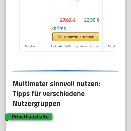
Voltmeter Messgerät
Tester NCV mit 6000-
27,99 €
22,38 €
Count-LCD-Anzeige
Hintergrundlicht
Bei Amazon ansehen
*
Anzeige
Preis inkl. MwSt., zzgl. Versandkosten
*
Anzeige
Multimeter sinnvoll nutzen:
Tipps für verschiedene
Nutzergruppen
Privathaushalte