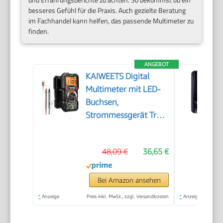
besseres Gefühl für die Praxis. Auch gezielte Beratung
im Fachhandel kann helfen, das passende Multimeter zu
finden.
ANGEBOT
KAIWEETS Digital
Multimeter mit LED-
Buchsen,
Strommessgerät True
RMS Auto-Range
6000 Zähler, misst
48,09 €
36,65 €
Spannung,Kapazität,
Temperatur,
Widerstand für
Bei Amazon ansehen
Elektriker
*
Anzeige
Preis inkl. MwSt., zzgl. Versandkosten
*
Anzeige