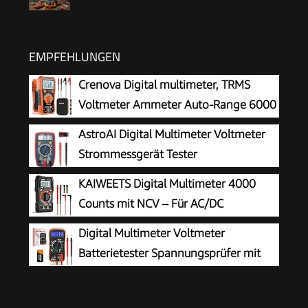
EMPFEHLUNGEN
Crenova Digital multimeter, TRMS
Voltmeter Ammeter Auto-Range 6000
Zähler Ohmmeter, misst Spannung
AstroAI Digital Multimeter Voltmeter
Kapazität Temp Wiederstand mit Large LCD-
Strommessgerät Tester
Anzeige und Hintergrundlicht, for Automotive,
KAIWEETS Digital Multimeter 4000
Elektrike
Counts mit NCV – Für AC/DC
Spannung, Strom, Widerstand, Dioden
Digital Multimeter Voltmeter
& Kapazität – Mit LCD Beleuchtung – Ideal für
Batterietester Spannungsprüfer mit
Elektriker, Kfz & Hausgebrauch Schwarz -
LCD-Anzeige
KM100s