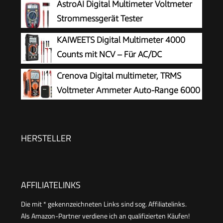
AstroAI Digital Multimeter Voltmeter
Strommessgerät Tester
KAIWEETS Digital Multimeter 4000
Counts mit NCV – Für AC/DC
Spannung, Strom, Widerstand, Dioden
Crenova Digital multimeter, TRMS
& Kapazität – Mit LCD Beleuchtung – Ideal für
Voltmeter Ammeter Auto-Range 6000
Elektriker, Kfz & Hausgebrauch Schwarz -
Zähler Ohmmeter, misst Spannung
KM100s
Kapazität Temp Wiederstand mit Large LCD-
Anzeige und Hintergrundlicht, for Automotive,
HERSTELLER
Elektrike
AFFILIATELINKS
Die mit * gekennzeichneten Links sind sog. Affiliatelinks.
Als Amazon-Partner verdiene ich an qualifizierten Käufen!