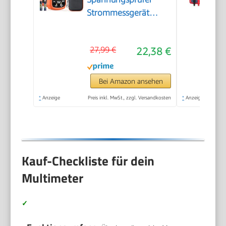
Strommessgerät
Voltmeter Messgerät
Tester NCV mit 6000-
27,99 €
22,38 €
Count-LCD-Anzeige
Hintergrundlicht
Bei Amazon ansehen
*
Anzeige
Preis inkl. MwSt., zzgl. Versandkosten
*
Anzeige
Kauf-Checkliste für dein
Multimeter
✓