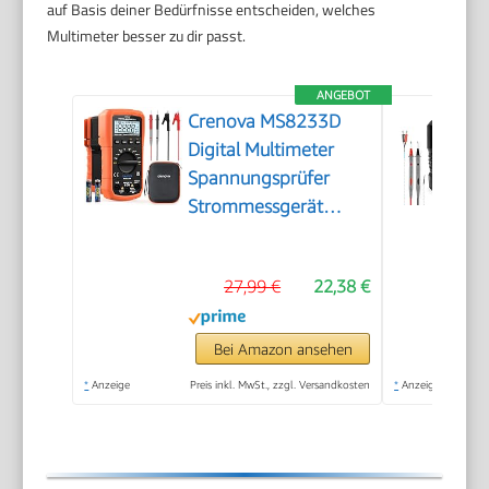
auf Basis deiner Bedürfnisse entscheiden, welches
Multimeter besser zu dir passt.
ANGEBOT
Crenova MS8233D
Digital Multimeter
Spannungsprüfer
Strommessgerät
Voltmeter Messgerät
Tester NCV mit 6000-
27,99 €
22,38 €
Count-LCD-Anzeige
Hintergrundlicht
Bei Amazon ansehen
*
Anzeige
Preis inkl. MwSt., zzgl. Versandkosten
*
Anzeige