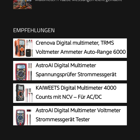
EMPFEHLUNGEN
Crenova Digital multimeter, TRMS
Voltmeter Ammeter Auto-Range 6000
Zähler Ohmmeter, misst Spannung
AstroAI Digital Multimeter
Kapazität Temp Wiederstand mit Large LCD-
Spannungsprüfer Strommessgerät
Anzeige und Hintergrundlicht, for Automotive,
Tester
KAIWEETS Digital Multimeter 4000
Elektrike
Counts mit NCV – Für AC/DC
Spannung, Strom, Widerstand, Dioden
AstroAI Digital Multimeter Voltmeter
& Kapazität – Mit LCD Beleuchtung – Ideal für
Strommessgerät Tester
Elektriker, Kfz & Hausgebrauch Schwarz -
KM100s