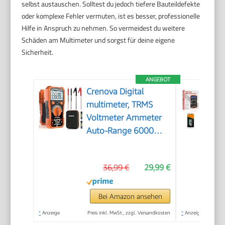
selbst austauschen. Solltest du jedoch tiefere Bauteildefekte
oder komplexe Fehler vermuten, ist es besser, professionelle
Hilfe in Anspruch zu nehmen. So vermeidest du weitere
Schäden am Multimeter und sorgst für deine eigene
Sicherheit.
ANGEBOT
Crenova Digital
multimeter, TRMS
Voltmeter Ammeter
Auto-Range 6000
Zähler Ohmmeter,
misst Spannung
36,99 €
29,99 €
Kapazität Temp
Wiederstand mit
Large LCD-Anzeige
Bei Amazon ansehen
und Hintergrundlicht,
*
Anzeige
Preis inkl. MwSt., zzgl. Versandkosten
*
Anzeige
for Automotive,