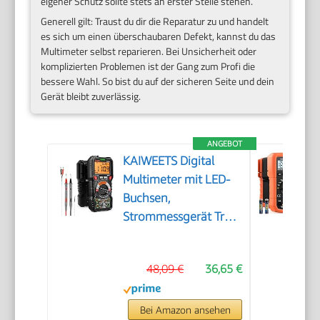
eigener Schutz sollte stets an erster Stelle stehen.
Generell gilt: Traust du dir die Reparatur zu und handelt
es sich um einen überschaubaren Defekt, kannst du das
Multimeter selbst reparieren. Bei Unsicherheit oder
komplizierten Problemen ist der Gang zum Profi die
bessere Wahl. So bist du auf der sicheren Seite und dein
Gerät bleibt zuverlässig.
ANGEBOT
KAIWEETS Digital
Multimeter mit LED-
Buchsen,
Strommessgerät True
RMS Auto-Range
6000 Zähler, misst
48,09 €
36,65 €
Spannung,Kapazität,
Temperatur,
Widerstand für
Bei Amazon ansehen