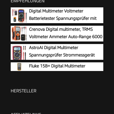
EMPFEHLUNGEN
Digital Multimeter Voltmeter
Batterietester Spannungsprüfer mit
LCD-Anzeige
Crenova Digital multimeter, TRMS
Voltmeter Ammeter Auto-Range 6000
Zähler Ohmmeter, misst Spannung
AstroAI Digital Multimeter
Kapazität Temp Wiederstand mit Large LCD-
Spannungsprüfer Strommessgerät
Anzeige und Hintergrundlicht, for Automotive,
Tester
Fluke 15B+ Digital Multimeter
Elektrike
HERSTELLER