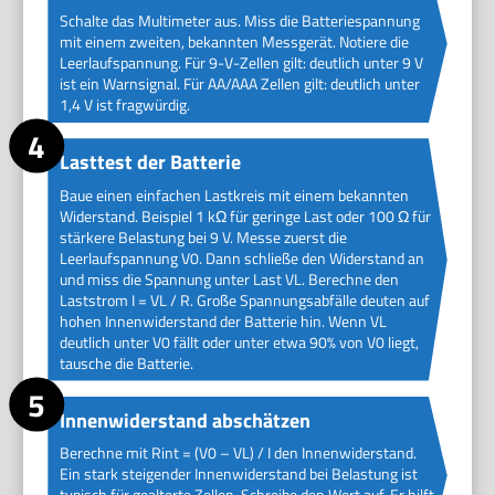
Schalte das Multimeter aus. Miss die Batteriespannung
mit einem zweiten, bekannten Messgerät. Notiere die
Leerlaufspannung. Für 9-V-Zellen gilt: deutlich unter 9 V
ist ein Warnsignal. Für AA/AAA Zellen gilt: deutlich unter
1,4 V ist fragwürdig.
Lasttest der Batterie
Baue einen einfachen Lastkreis mit einem bekannten
Widerstand. Beispiel 1 kΩ für geringe Last oder 100 Ω für
stärkere Belastung bei 9 V. Messe zuerst die
Leerlaufspannung V0. Dann schließe den Widerstand an
und miss die Spannung unter Last VL. Berechne den
Laststrom I = VL / R. Große Spannungsabfälle deuten auf
hohen Innenwiderstand der Batterie hin. Wenn VL
deutlich unter V0 fällt oder unter etwa 90% von V0 liegt,
tausche die Batterie.
Innenwiderstand abschätzen
Berechne mit Rint = (V0 – VL) / I den Innenwiderstand.
Ein stark steigender Innenwiderstand bei Belastung ist
typisch für gealterte Zellen. Schreibe den Wert auf. Er hilft