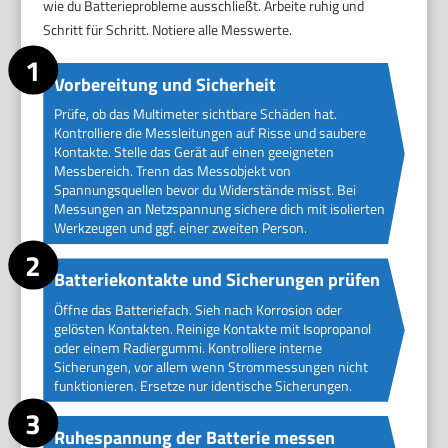
wie du Batterieprobleme ausschließt. Arbeite ruhig und
Schritt für Schritt. Notiere alle Messwerte.
Vorbereitung und Sicherheit
Prüfe, ob das Multimeter sichtbare Schäden hat.
Kontrolliere die Messleitungen auf Risse und saubere
Kontakte. Stelle das Gerät auf einen geeigneten
Messbereich. Trenn das Messobjekt von
Spannungsquellen bevor du Widerstände misst. Bei
Messungen an Netzspannung sichere dich mit isolierten
Werkzeugen und ggf. einer zweiten Person.
Batteriekontakte und Sicherungen prüfen
Öffne das Batteriefach. Sieh nach Korrosion oder
gelösten Kontakten. Reinige Kontakte mit Isopropanol
oder einem Radiergummi. Kontrolliere interne
Sicherungen, vor allem wenn Strommessungen nicht
funktionieren. Ersetze nur identische Sicherungen.
Ruhespannung der Batterie messen