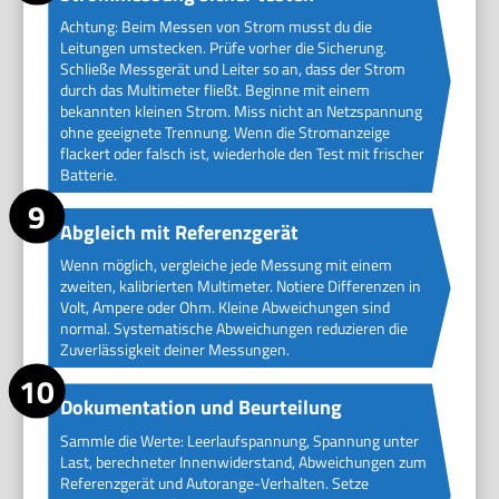
Achtung: Beim Messen von Strom musst du die
Leitungen umstecken. Prüfe vorher die Sicherung.
Schließe Messgerät und Leiter so an, dass der Strom
durch das Multimeter fließt. Beginne mit einem
bekannten kleinen Strom. Miss nicht an Netzspannung
ohne geeignete Trennung. Wenn die Stromanzeige
flackert oder falsch ist, wiederhole den Test mit frischer
Batterie.
Abgleich mit Referenzgerät
Wenn möglich, vergleiche jede Messung mit einem
zweiten, kalibrierten Multimeter. Notiere Differenzen in
Volt, Ampere oder Ohm. Kleine Abweichungen sind
normal. Systematische Abweichungen reduzieren die
Zuverlässigkeit deiner Messungen.
Dokumentation und Beurteilung
Sammle die Werte: Leerlaufspannung, Spannung unter
Last, berechneter Innenwiderstand, Abweichungen zum
Referenzgerät und Autorange-Verhalten. Setze