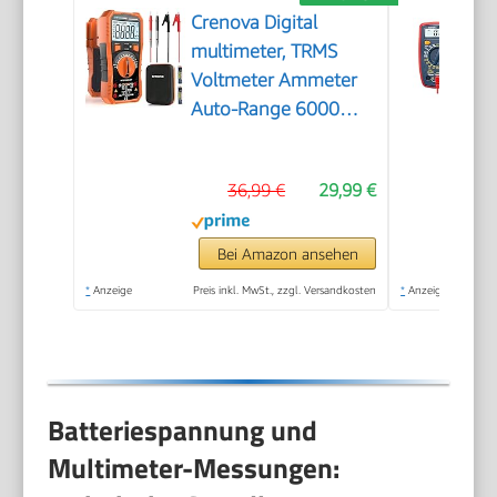
Crenova Digital
multimeter, TRMS
Voltmeter Ammeter
Auto-Range 6000
Zähler Ohmmeter,
misst Spannung
36,99 €
29,99 €
Kapazität Temp
Wiederstand mit
Large LCD-Anzeige
Bei Amazon ansehen
und Hintergrundlicht,
*
Anzeige
Preis inkl. MwSt., zzgl. Versandkosten
*
Anzeige
for Automotive,
Elektrike
Batteriespannung und
Multimeter-Messungen: