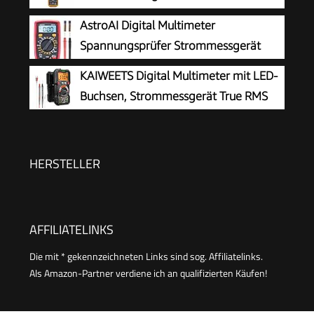
& Kapazität – Mit LCD Beleuchtung – Ideal für
AstroAI Digital Multimeter
Elektriker, Kfz & Hausgebrauch Schwarz -
Spannungsprüfer Strommessgerät
KM100s
Tester
KAIWEETS Digital Multimeter mit LED-
Buchsen, Strommessgerät True RMS
Auto-Range 6000 Zähler, misst
Spannung,Kapazität, Temperatur, Widerstand
für Elektriker
HERSTELLER
AFFILIATELINKS
Die mit * gekennzeichneten Links sind sog. Affiliatelinks.
Als Amazon-Partner verdiene ich an qualifizierten Käufen!