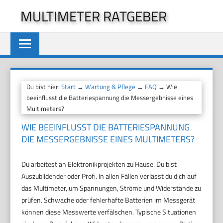
Zum
MULTIMETER RATGEBER
Inhalt
springen
Du bist hier:
Start
→
Wartung & Pflege
→
FAQ
→ Wie
beeinflusst die Batteriespannung die Messergebnisse eines
Multimeters?
WIE BEEINFLUSST DIE BATTERIESPANNUNG
DIE MESSERGEBNISSE EINES MULTIMETERS?
Du arbeitest an Elektronikprojekten zu Hause. Du bist
Auszubildender oder Profi. In allen Fällen verlässt du dich auf
das Multimeter, um Spannungen, Ströme und Widerstände zu
prüfen. Schwache oder fehlerhafte Batterien im Messgerät
können diese Messwerte verfälschen. Typische Situationen