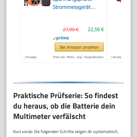
Strommessgerät
Voltmeter Messgerät
Tester NCV mit 6000-
27,99 €
22,38 €
Count-LCD-Anzeige
Hintergrundlicht
Bei Amazon ansehen
*
Anzeige
Preis inkl. MwSt., zzgl. Versandkosten
*
Anzeige
Praktische Prüfserie: So findest
du heraus, ob die Batterie dein
Multimeter verfälscht
Kurz vorab: Die folgenden Schritte zeigen dir systematisch,