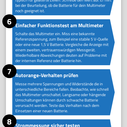
bei der Beurteilung, ob die Batterie für dein Multimeter
noch geeignet ist.
Einfacher Funktionstest am Multimeter
Schalte das Multimeter ein. Miss eine bekannte
Referenzspannung, zum Beispiel eine stabile 5 V-Quelle
oder eine neue 1,5 V Batterie. Vergleiche die Anzeige mit
einem zweiten, vertrauenswürdigen Messgerät.
Wiederholbare Abweichungen deuten auf Probleme mit
der internen Referenz oder Batterie hin.
Autorange-Verhalten prüfen
Messe mehrere Spannungen und Widerstände die in
unterschiedliche Bereiche fallen. Beobachte, wie schnell
das Multimeter umschaltet. Langsame oder hängende
Umschaltungen können durch schwache Batterie
verursacht werden. Teste das Verhalten nach dem
Einsetzen einer neuen Batterie.
Strommessung sicher testen