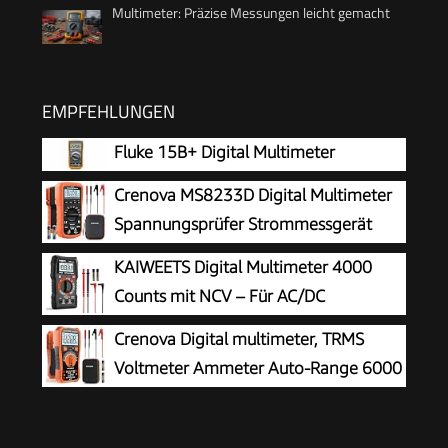
Multimeter: Präzise Messungen leicht gemacht
EMPFEHLUNGEN
Fluke 15B+ Digital Multimeter
Crenova MS8233D Digital Multimeter
Spannungsprüfer Strommessgerät
Voltmeter Messgerät Tester NCV mit
KAIWEETS Digital Multimeter 4000
6000-Count-LCD-Anzeige Hintergrundlicht
Counts mit NCV – Für AC/DC
Spannung, Strom, Widerstand, Dioden
Crenova Digital multimeter, TRMS
& Kapazität – Mit LCD Beleuchtung – Ideal für
Voltmeter Ammeter Auto-Range 6000
Elektriker, Kfz & Hausgebrauch Schwarz -
Zähler Ohmmeter, misst Spannung
KM100s
Kapazität Temp Wiederstand mit Large LCD-