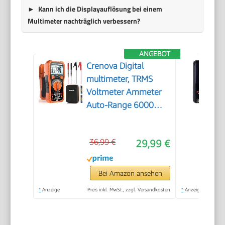
Kann ich die Displayauflösung bei einem
Multimeter nachträglich verbessern?
ANGEBOT
Crenova Digital
multimeter, TRMS
Voltmeter Ammeter
Auto-Range 6000
Zähler Ohmmeter,
misst Spannung
36,99 €
29,99 €
Kapazität Temp
Wiederstand mit
Large LCD-Anzeige
Bei Amazon ansehen
und Hintergrundlicht,
*
Anzeige
Preis inkl. MwSt., zzgl. Versandkosten
*
Anzeige
for Automotive,
Elektrike