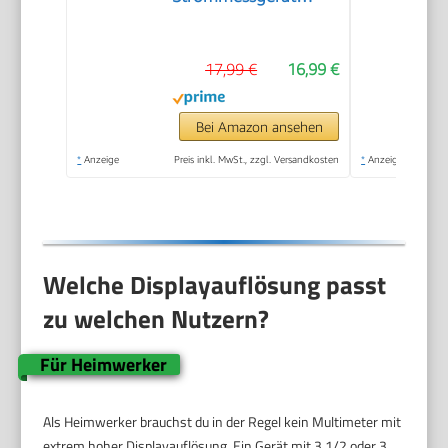
Tester
17,99 €
16,99 €
Bei Amazon ansehen
*
Anzeige
Preis inkl. MwSt., zzgl. Versandkosten
*
Anzeige
Welche Displayauflösung passt
zu welchen Nutzern?
Für Heimwerker
Als Heimwerker brauchst du in der Regel kein Multimeter mit
extrem hoher Displayauflösung. Ein Gerät mit 3 1/2 oder 3