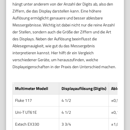
hängt unter anderem von der Anzahl der Digits ab, also den
Ziffern, die das Display darstellen kann. Eine höhere
Auflösung ermöglicht genauere und besser ablesbare
Messergebnisse. Wichtig ist dabei nicht nur die reine Anzahl
der Stellen, sondern auch die Größe der Ziffern und die Art
des Displays. Neben der Auflösung beeinflusst die
Ablesegenauigkeit, wie gut du das Messergebnis
interpretieren kannst. Hier hilft dir ein Vergleich
verschiedener Geräte, um herauszufinden, welche
Displayeigenschaften in der Praxis den Unterschied machen.
Multimeter Modell
Displayauflösung (Digits)
Ablesegen
Fluke 117
4 1/2
±0,5%
Uni-T UT61E
4 1/2
±0,1%
Extech EX330
3 3/4
±1,0%