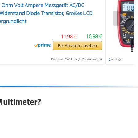
r Ohm Volt Ampere Messgerät AC/DC
iderstand Diode Transistor, Großes LCD
❯
rgrundlicht
11,98 €
10,98 €
Bei Amazon ansehen
Preis inkl. MwSt., zzgl. Versandkosten
*
Anzeige
Multimeter?