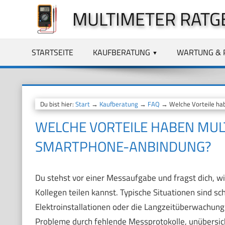
Zum
MULTIMETER RATG
Inhalt
springen
STARTSEITE
KAUFBERATUNG
WARTUNG & 
Du bist hier:
Start
→
Kaufberatung
→
FAQ
→ Welche Vorteile ha
WELCHE VORTEILE HABEN MUL
SMARTPHONE-ANBINDUNG?
Du stehst vor einer Messaufgabe und fragst dich, w
Kollegen teilen kannst. Typische Situationen sind 
Elektroinstallationen oder die Langzeitüberwachung
Probleme durch fehlende Messprotokolle, unübersich