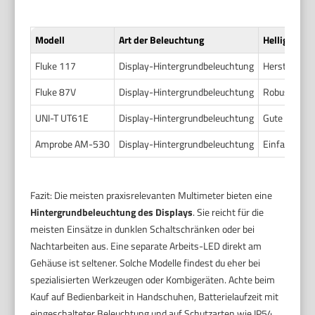
Modell
Art der Beleuchtung
Helligkeit /
Fluke 117
Display-Hintergrundbeleuchtung
Herstellera
Fluke 87V
Display-Hintergrundbeleuchtung
Robustes, gu
UNI-T UT61E
Display-Hintergrundbeleuchtung
Gute Lesbar
Amprobe AM-530
Display-Hintergrundbeleuchtung
Einfache Ba
Fazit: Die meisten praxisrelevanten Multimeter bieten eine
Hintergrundbeleuchtung des Displays
. Sie reicht für die
meisten Einsätze in dunklen Schaltschränken oder bei
Nachtarbeiten aus. Eine separate Arbeits-LED direkt am
Gehäuse ist seltener. Solche Modelle findest du eher bei
spezialisierten Werkzeugen oder Kombigeräten. Achte beim
Kauf auf Bedienbarkeit in Handschuhen, Batterielaufzeit mit
eingeschalteter Beleuchtung und auf Schutzarten wie IP54.