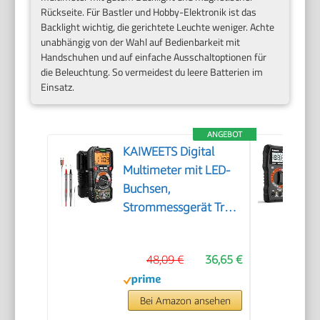
Rückseite. Für Bastler und Hobby-Elektronik ist das
Backlight wichtig, die gerichtete Leuchte weniger. Achte
unabhängig von der Wahl auf Bedienbarkeit mit
Handschuhen und auf einfache Ausschaltoptionen für
die Beleuchtung. So vermeidest du leere Batterien im
Einsatz.
ANGEBOT
KAIWEETS Digital
Multimeter mit LED-
Buchsen,
Strommessgerät True
RMS Auto-Range
6000 Zähler, misst
48,09 €
36,65 €
Spannung,Kapazität,
Temperatur,
Widerstand für
Bei Amazon ansehen
Elektriker