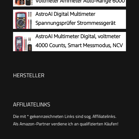
Voltmeter Ammeter Auto-Range 6000
Elektriker, Kfz & Hausgebrauch Schwarz -
Zähler Ohmmeter, misst Spannung
AstroAI Digital Multimeter
KM100s
Kapazität Temp Wiederstand mit Large LCD-
Spannungsprüfer Strommessgerät
Anzeige und Hintergrundlicht, for Automotive,
Tester
AstroAI Multimeter Digital, voltmeter
Elektrike
4000 Counts, Smart Messmodus, NCV
HERSTELLER
AFFILIATELINKS
Die mit * gekennzeichneten Links sind sog. Affiliatelinks.
Als Amazon-Partner verdiene ich an qualifizierten Käufen!