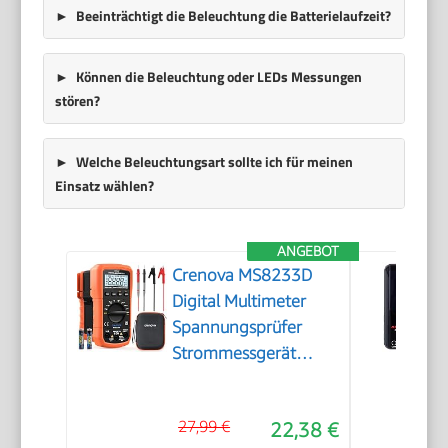
Beeinträchtigt die Beleuchtung die Batterielaufzeit?
Können die Beleuchtung oder LEDs Messungen
stören?
Welche Beleuchtungsart sollte ich für meinen
Einsatz wählen?
ANGEBOT
Crenova MS8233D
Digital Multimeter
Spannungsprüfer
Strommessgerät
Voltmeter Messgerät
Tester NCV mit 6000-
27,99 €
22,38 €
Count-LCD-Anzeige