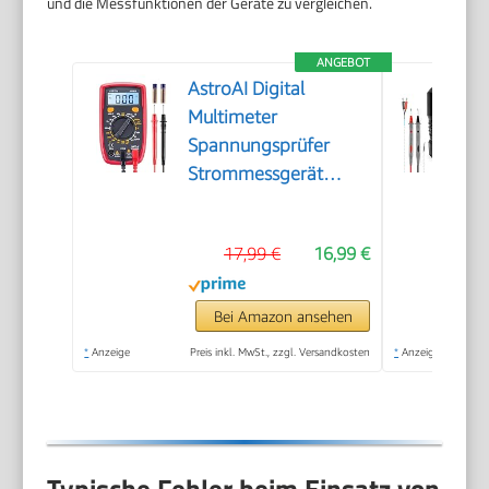
und die Messfunktionen der Geräte zu vergleichen.
ANGEBOT
AstroAI Digital
Multimeter
Spannungsprüfer
Strommessgerät
Tester
17,99 €
16,99 €
Bei Amazon ansehen
*
Anzeige
Preis inkl. MwSt., zzgl. Versandkosten
*
Anzeige