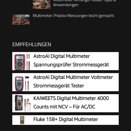
Anwendungen
Multimeter: Präzise Messungen leicht gemacht
EMPFEHLUNGEN
AstroAI Digital Multimeter
Spannungsprüfer Strommessgerät
Tester
AstroAI Digital Multimeter Voltmeter
Strommessgerät Tester
KAIWEETS Digital Multimeter 4000
Counts mit NCV – Für AC/DC
Spannung, Strom, Widerstand, Dioden
Fluke 15B+ Digital Multimeter
& Kapazität – Mit LCD Beleuchtung – Ideal für